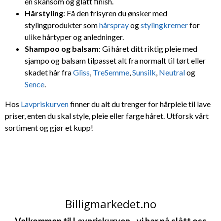
en skånsom og glatt finish.
Hårstyling
: Få den frisyren du ønsker med
stylingprodukter som
hårspray
og
stylingkremer
for
ulike hårtyper og anledninger.
Shampoo og balsam
: Gi håret ditt riktig pleie med
sjampo og balsam tilpasset alt fra normalt til tørt eller
skadet hår fra
Gliss
,
TreSemme
,
Sunsilk
,
Neutral
og
Sence
.
Hos
Lavpriskurven
finner du alt du trenger for hårpleie til lave
priser, enten du skal style, pleie eller farge håret. Utforsk vårt
sortiment og gjør et kupp!
Billigmarkedet.no
Velkommen til Lavpriskurven - v
i har nå slått oss