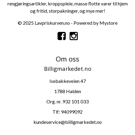
rengjøringsartikler
,
kroppspleie
, masse flotte varer til
hjem
og fritid
,
storpa
kninger
, og mye mer!
© 2025 Lavpriskurven.no - Powered by Mystore
Om oss
Billigmarkedet.no
Isebakkeveien 47
1788 Halden
Org. nr. 932 101 033
Tlf:
94099092
kundeservice@billigmarkedet.no