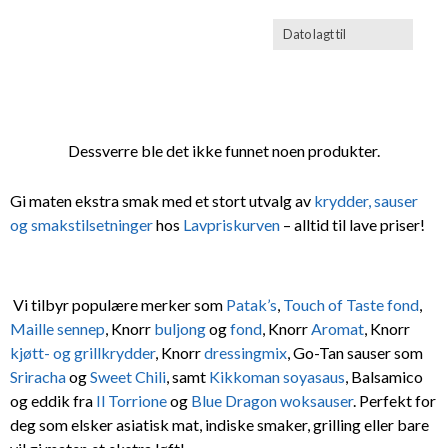
Dessverre ble det ikke funnet noen produkter.
Gi maten ekstra smak med et stort utvalg av
krydder, sauser
og smakstilsetninger
hos
Lavpriskurven
– alltid til lave priser!
Vi tilbyr populære merker som
Patak’s
,
Touch of Taste fond
,
Maille sennep
, Knorr
buljong
og
fond
, Knorr
Aromat
, Knorr
kjøtt- og grillkrydder
, Knorr
dressingmix
, Go-Tan sauser som
Sriracha
og
Sweet Chili
, samt
Kikkoman soyasaus
, Balsamico
og eddik fra
Il Torrione
og
Blue Dragon woksauser
. Perfekt for
deg som elsker asiatisk mat, indiske smaker, grilling eller bare