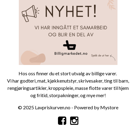
Hos oss finner du et stort utvalg av billige varer.
Vi har
godteri
,
mat
,
kjøkkenutstyr
,
skrivesaker
,
ting til barn
,
rengjøringsartikler
,
kroppspleie
, masse flotte varer til
hjem
og fritid
,
storpa
kninger
, og mye mer!
© 2025 Lavpriskurven.no - Powered by Mystore