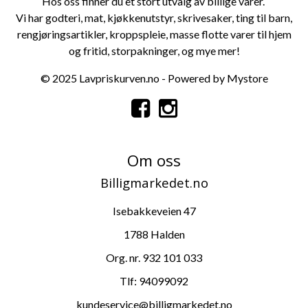
Hos oss finner du et stort utvalg av billige varer.
Vi har
godteri
,
mat
,
kjøkkenutstyr
,
skrivesaker
,
ting til barn
,
rengjøringsartikler
,
kroppspleie
, masse flotte varer til
hjem
og fritid
,
storpa
kninger
, og mye mer!
© 2025 Lavpriskurven.no - Powered by Mystore
Om oss
Billigmarkedet.no
Isebakkeveien 47
1788 Halden
Org. nr. 932 101 033
Tlf:
94099092
kundeservice@billigmarkedet.no