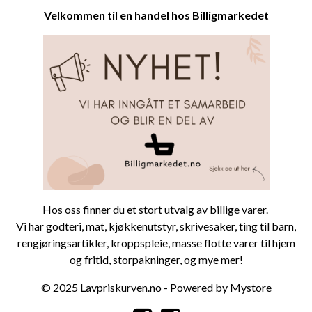
Velkommen til en handel hos
Billigmarkedet
Hos oss finner du et stort utvalg av billige varer.
Vi har
godteri
,
mat
,
kjøkkenutstyr
,
skrivesaker
,
ting til barn
,
rengjøringsartikler
,
kroppspleie
, masse flotte varer til
hjem
og fritid
,
storpa
kninger
, og mye mer!
© 2025 Lavpriskurven.no - Powered by Mystore